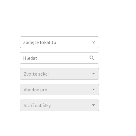
x
Type 2 or more characters for results.
Zvolte sekci
Vhodné pro
Stáří nabídky